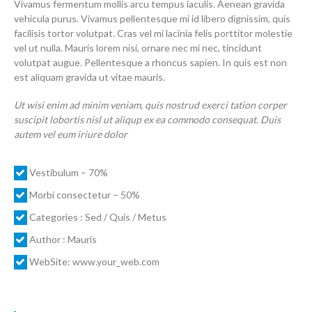
Vivamus fermentum mollis arcu tempus iaculis. Aenean gravida
vehicula purus. Vivamus pellentesque mi id libero dignissim, quis
facilisis tortor volutpat. Cras vel mi lacinia felis porttitor molestie
vel ut nulla. Mauris lorem nisi, ornare nec mi nec, tincidunt
volutpat augue. Pellentesque a rhoncus sapien. In quis est non
est aliquam gravida ut vitae mauris.
Ut wisi enim ad minim veniam, quis nostrud exerci tation corper
suscipit lobortis nisl ut aliqup ex ea commodo consequat. Duis
autem vel eum iriure dolor
Vestibulum – 70%
Morbi consectetur – 50%
Categories : Sed / Quis / Metus
Author : Mauris
WebSite: www.your_web.com