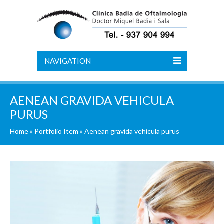
NAVIGATION
AENEAN GRAVIDA VEHICULA
PURUS
Home
»
Portfolio Item
»
Aenean gravida vehicula purus