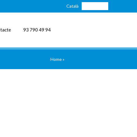
Català
Castellano
tacte
93 790 49 94
Home
»