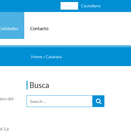
Català
Castellano
ialidades
Contacto
Home
»
Catarata
Busca
aso del
l. La