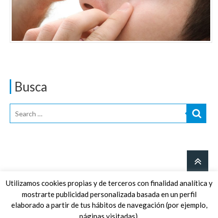
Busca
Utilizamos cookies propias y de terceros con finalidad analítica y
mostrarte publicidad personalizada basada en un perfil
© Clínica Badia d'Oftalmologia |
Aviso legal
·
Política de privacidad
elaborado a partir de tus hábitos de navegación (por ejemplo,
·
Política de cookies
páginas visitadas).