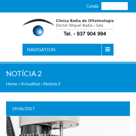
Català
Castellano
NAVIGATION
NOTÍCIA 2
Home
»
Actualitat
»
Notícia 2
29/06/2017