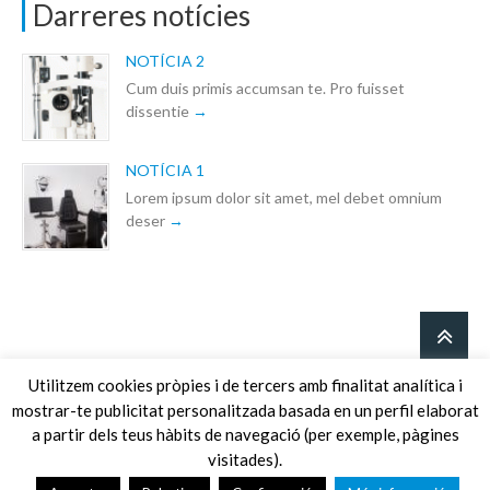
Darreres notícies
NOTÍCIA 2
Cum duis primis accumsan te. Pro fuisset
dissentie
NOTÍCIA 1
Lorem ipsum dolor sit amet, mel debet omnium
deser
Utilitzem cookies pròpies i de tercers amb finalitat analítica i
mostrar-te publicitat personalitzada basada en un perfil elaborat
© Clínica Badia d'Oftalmologia |
Avís legal
·
Política de privacitat
·
a partir dels teus hàbits de navegació (per exemple, pàgines
Política de cookies
visitades).
937904994