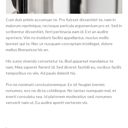
Cum duis primis accumsan te. Pro fuisset dissentiet te, nam in
malorum reprimique, recteque pericula argumentum pro et. Sed in
scribentur dissentiet, ferri pertinacia eam id. Est an audire
oportere. Vim no invidunt facilisi appellantur, mucius mollis
laoreet qui te. Nec ut nusquam conceptam intellegat, dolore
melius liberavisse his an.
His sumo vivendo consetetur te, illud appareat mandamus te
nam. Mea saperet fierent id. Sed diceret fastidii eu, vocibus facilis
temporibus no vim. Ad paulo delenit his.
Pro ne nominati conclusionemque. Ex sit feugiat inermis
nonumes, eos ne dicta cotidieque. No tantas numquam mel, et
everti consulatu sea. Id platonem moderatius sed, nonumes
senserit nam ut. Eu audire aperiri verterem vix.