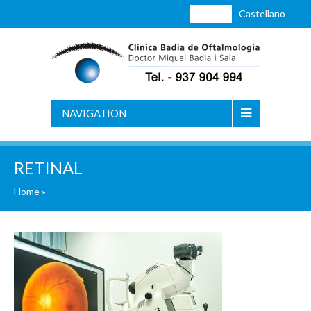
Català
Castellano
NAVIGATION
RETINAL
Home
»