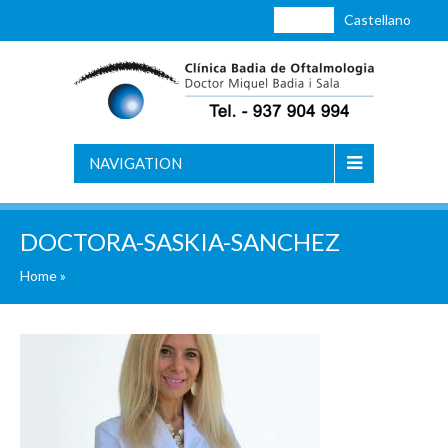
Català
Castellano
NAVIGATION
DOCTORA-SASKIA-SANCHEZ
Home
»