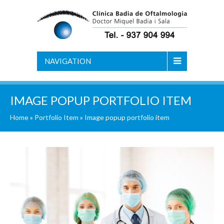
NAVIGATION
IMAGE POPUP PORTFOLIO ITEM
Home
»
Portfolio Item
»
Image popup portfolio item