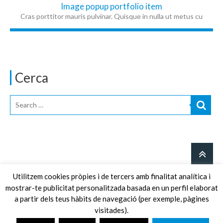
Image popup portfolio item
Cras porttitor mauris pulvinar. Quisque in nulla ut metus cu
Cerca
Utilitzem cookies pròpies i de tercers amb finalitat analítica i
mostrar-te publicitat personalitzada basada en un perfil elaborat
© Clínica Badia d'Oftalmologia |
Avís legal
·
Política de privacitat
·
a partir dels teus hàbits de navegació (per exemple, pàgines
Política de cookies
visitades).
937904994