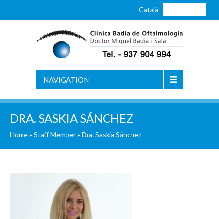
Català
Castellano
NAVIGATION
DRA. SASKIA SÁNCHEZ
Home
»
Staff Member
»
Dra. Saskia Sánchez